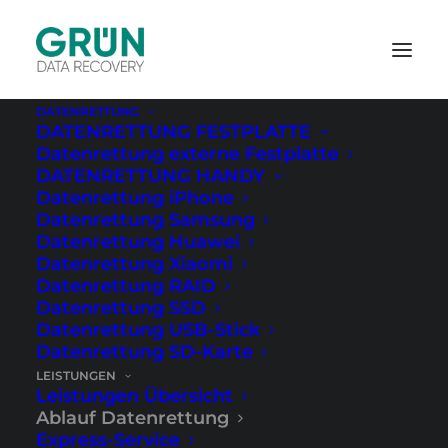
DATENRETTUNG
DATENRETTUNG FESTPLATTE
Datenrettung externe Festplatte
Startseite
›
Leistungen
›
Ablauf
DATENRETTUNG HANDY
Datenrettung iPhone
Datenrettung Samsung
Datenrettung Huawei
Datenrettung Xiaomi
Datenrettung RAID
Datenrettung SSD
Datenrettung USB-Stick
Datenrettung SD-Karte
LEISTUNGEN
Leistungen Übersicht
Ablauf Datenrettung
Express-Service