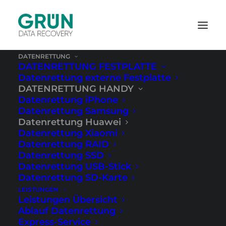
DATENRETTUNG
DATENRETTUNG FESTPLATTE
Datenrettung externe Festplatte
Startseite
›
Datenrettung Handy
›
Huawei
DATENRETTUNG HANDY
Datenrettung iPhone
Datenrettung Samsung
Datenrettung Huawei
Datenrettung Xiaomi
Datenrettung RAID
Datenrettung SSD
Datenrettung USB-Stick
Datenrettung SD-Karte
LEISTUNGEN
Leistungen Übersicht
Ablauf Datenrettung
Express-Service